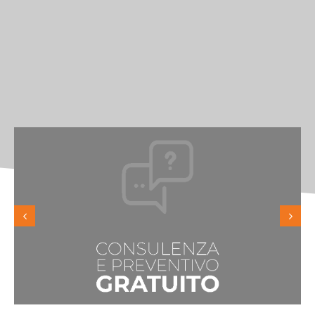
Print Solution Srl
Partita Iva
02460930643