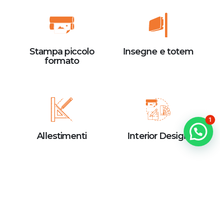
Home
L’Azienda
Portfolio
Stampa piccolo
Insegne e totem
formato
Attività
Contattaci
1
M.A.C Srl © Copyright 2026. All Rights Reserved.
Allestimenti
Interior Design
Serigrafia