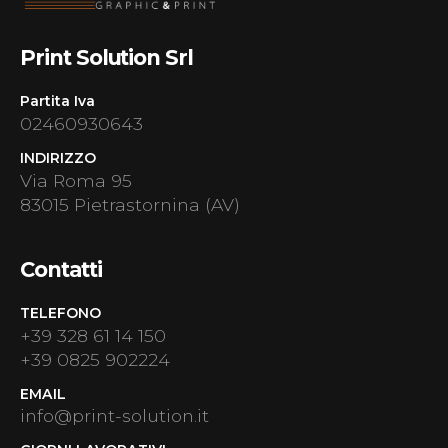
Print Solution Srl
Partita Iva
02460930643
INDIRIZZO
Via Roma 95
83015 Pietrastornina (AV)
Contatti
TELEFONO
+39 328 61 14 150
+39 0825 902224
EMAIL
info@print-solution.it