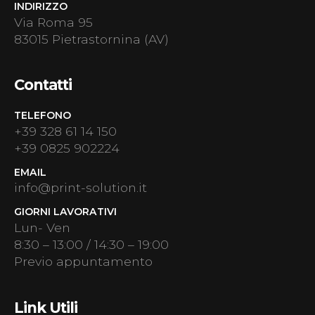
INDIRIZZO
Via Roma 95
83015 Pietrastornina (AV)
Contatti
TELEFONO
+39 328 61 14 150
+39 0825 902224
EMAIL
info@print-solution.it
GIORNI LAVORATIVI
Lun- Ven
8:30 – 13:00 / 14:30 – 19:00
Previo appuntamento
Link Utili