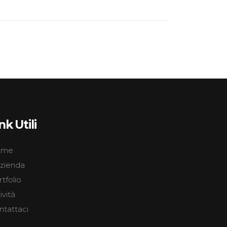
nk Utili
ome
Azienda
tfolio
ività
ntattaci