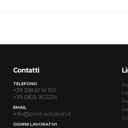
Contatti
Li
TELEFONO
H
+39 328 61 14 150
L’
+39 0825 902224
Por
EMAIL
Att
info@print-solution.it
Co
GIORNI LAVORATIVI